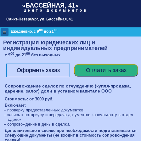
«БАССЕЙНАЯ, 41»
центр документов
Санкт-Петербург
, ул. Бассейная, 41
00
00
≡
Ежедневно, с 9
до 21
Регистрация юридических лиц и
индивидуальных предпринимателей
00
00
с 9
до 21
без выходных
Оформить заказ
Оплатить заказ
Сопровождение сделок по отчуждению (купля-продажа,
дарение, залог) доли в уставном капитале ООО
Стоимость: от
3000
руб.
Включает:
– проверку предоставленных документов;
– запись к нотариусу и передача документов консультанту в отдел
сделок;
– cопровождение в день в сделки.
Дополнительно к сделке при необходимости подготавливаются
следующие документы (не входит в стоимость сопровождения
сделки)
: