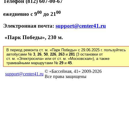
Телефон
(812)
607-00-67
00
00
ежедневно с 9
до 21
Электронная почта:
support@center41.ru
«Парк Победы», 230 м.
В период ремонта ст. м. «Парк Победы» с 29.06.2025 г. пользуйтесь
автобусами №
3
,
26
,
50
,
226
,
263
и
281
(3 остановки от
ст. м. «Электросила» или от ст. м. «Московская»), а также
трамвайными маршрутами №
29
и
45
.
© «Бассейная, 41» 2009-2026
support@center41.ru
Все права защищены