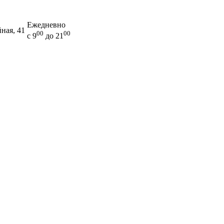
Ежедневно
йная, 41
00
00
с 9
до 21